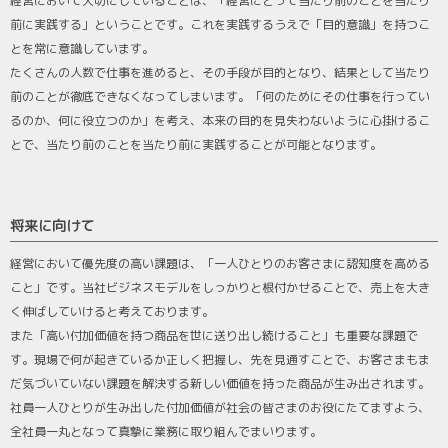
経営において大切にしていることは、「経営にとって当たり前のことを当たり
前に実践する」ということです。これを実践するうえで「目的意識」を持つこ
とを常に意識しています。
たくさんの人数で仕事を進めると、その手段が目的となり、結果として当たり
前のことが徹底できなくなってしまいます。「何のためにその仕事を行ってい
るのか、何に役立つのか」を考え、本来の目的を見失わないように心掛けるこ
とで、当たり前のことを当たり前に実践することが可能となります。
将来に向けて
経営において優先度の高い課題は、「一人ひとりのお客さまに認知度を高める
こと」です。当社ビジネスモデルをしっかりと根付かせることで、売上を大き
く伸ばしていけると考えております。
また「高い付加価値を持つ商品を世に送り出し続けること」も重要な課題で
す。現場で何が起きているか正しく把握し、先を見通すことで、お客さまもま
だ気づいていない課題を解決する新しい価値を持った商品が生み出されます。
社員一人ひとりが生み出した付加価値が社会の皆さまのお役にたてますよう、
全社員一丸となって真摯に業務に取り組んでまいります。