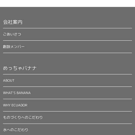
ナ
ビ
ゲ
ー
会社案内
シ
ョ
ごあいさつ
ン
創設メンバー
めっちゃバナナ
ABOUT
WHAT'S BANANA
WHY ECUADOR
ものづくりへのこだわり
水へのこだわり